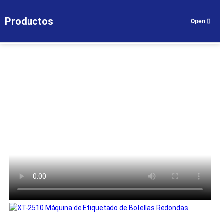
Casa
>
Productos
>
Productos
Obtener un presupuesto
ES
Serie de máquinas etiquetadoras automáticas
>
XT-2510 Máquina de Etiquetado de Botellas Redondas